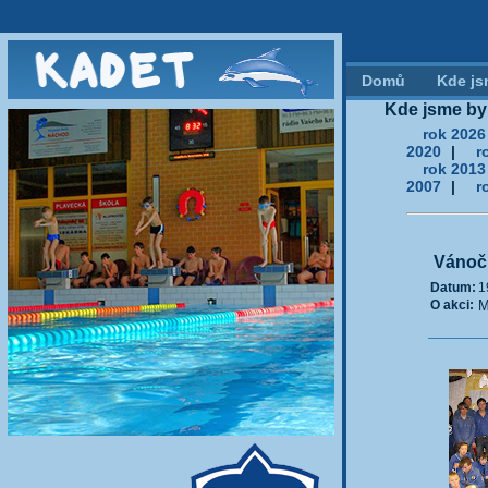
Domů
Kde js
Kde jsme byl
rok 2026
2020
|
r
rok 2013
2007
|
r
Vánoč
Datum:
1
O akci:
M